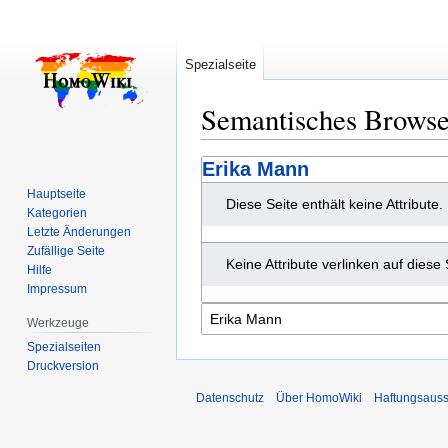
Spezialseite
Semantisches Brows
Zur
Zur
Erika Mann
Navigation
Suche
Hauptseite
Diese Seite enthält keine Attribute.
springen
springen
Kategorien
Letzte Änderungen
Zufällige Seite
Keine Attribute verlinken auf diese 
Hilfe
Impressum
Werkzeuge
Spezialseiten
Druckversion
Datenschutz
Über HomoWiki
Haftungsauss