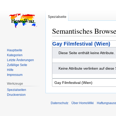
Spezialseite
Semantisches Brows
Zur
Zur
Gay Filmfestival (Wien)
Navigation
Suche
Hauptseite
Diese Seite enthält keine Attribute.
springen
springen
Kategorien
Letzte Änderungen
Zufällige Seite
Keine Attribute verlinken auf diese 
Hilfe
Impressum
Werkzeuge
Spezialseiten
Druckversion
Datenschutz
Über HomoWiki
Haftungsauss