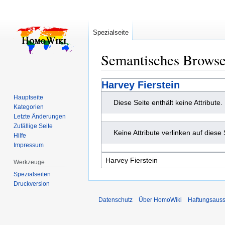
Spezialseite
Semantisches Brows
Zur
Zur
Harvey Fierstein
Navigation
Suche
Hauptseite
Diese Seite enthält keine Attribute.
springen
springen
Kategorien
Letzte Änderungen
Zufällige Seite
Keine Attribute verlinken auf diese 
Hilfe
Impressum
Werkzeuge
Spezialseiten
Druckversion
Datenschutz
Über HomoWiki
Haftungsauss