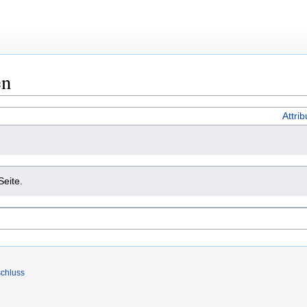
en
Attri
Seite.
chluss