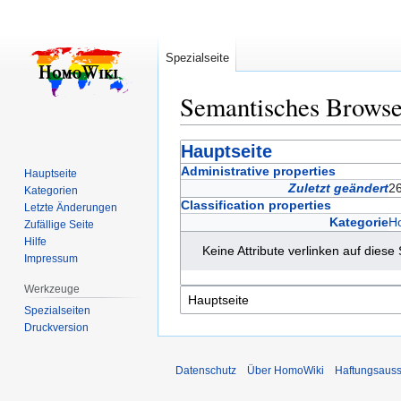
Spezialseite
Semantisches Brows
Zur
Zur
Hauptseite
Navigation
Suche
Administrative properties
Hauptseite
springen
springen
Zuletzt geändert
2
Kategorien
Classification properties
Letzte Änderungen
Kategorie
H
Zufällige Seite
Hilfe
Keine Attribute verlinken auf diese 
Impressum
Werkzeuge
Spezialseiten
Druckversion
Datenschutz
Über HomoWiki
Haftungsauss