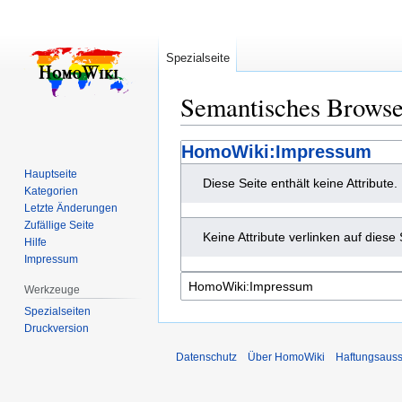
Spezialseite
Semantisches Brows
Zur
Zur
HomoWiki:Impressum
Navigation
Suche
Hauptseite
Diese Seite enthält keine Attribute.
springen
springen
Kategorien
Letzte Änderungen
Zufällige Seite
Keine Attribute verlinken auf diese 
Hilfe
Impressum
Werkzeuge
Spezialseiten
Druckversion
Datenschutz
Über HomoWiki
Haftungsauss