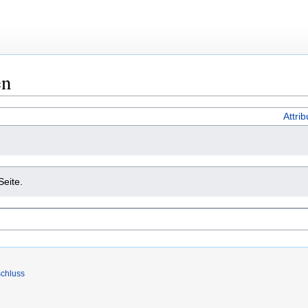
en
Attri
Seite.
chluss