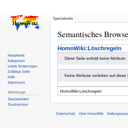
Spezialseite
Semantisches Brows
Zur
Zur
HomoWiki:Löschregeln
Navigation
Suche
Hauptseite
Diese Seite enthält keine Attribute.
springen
springen
Kategorien
Letzte Änderungen
Zufällige Seite
Keine Attribute verlinken auf diese 
Hilfe
Impressum
Werkzeuge
Spezialseiten
Druckversion
Datenschutz
Über HomoWiki
Haftungsauss