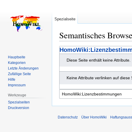
Spezialseite
Semantisches Brows
Zur
Zur
HomoWiki:Lizenzbestim
Navigation
Suche
Hauptseite
Diese Seite enthält keine Attribute.
springen
springen
Kategorien
Letzte Änderungen
Zufällige Seite
Keine Attribute verlinken auf diese 
Hilfe
Impressum
Werkzeuge
Spezialseiten
Druckversion
Datenschutz
Über HomoWiki
Haftungsauss