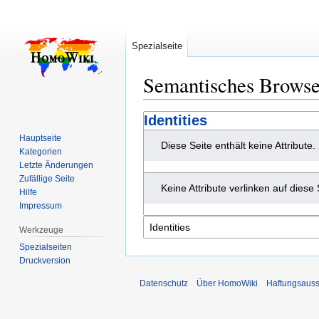
Spezialseite
Semantisches Brows
Zur
Zur
Identities
Navigation
Suche
Hauptseite
Diese Seite enthält keine Attribute.
springen
springen
Kategorien
Letzte Änderungen
Zufällige Seite
Keine Attribute verlinken auf diese 
Hilfe
Impressum
Werkzeuge
Spezialseiten
Druckversion
Datenschutz
Über HomoWiki
Haftungsauss