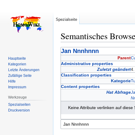
Spezialseite
Semantisches Brows
Zur
Zur
Jan Nnnhnnn
Navigation
Suche
Parent
C
Hauptseite
springen
springen
Administrative properties
Kategorien
Zuletzt geändert
4
Letzte Änderungen
Classification properties
Zufällige Seite
Kategorie
T
Hilfe
Content properties
Impressum
Hat Abfrage
J
Werkzeuge
N
Spezialseiten
Keine Attribute verlinken auf diese 
Druckversion