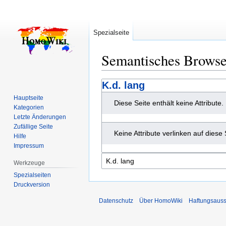
Spezialseite
Semantisches Brows
Zur
Zur
K.d. lang
Navigation
Suche
Hauptseite
Diese Seite enthält keine Attribute.
springen
springen
Kategorien
Letzte Änderungen
Zufällige Seite
Keine Attribute verlinken auf diese 
Hilfe
Impressum
Werkzeuge
Spezialseiten
Druckversion
Datenschutz
Über HomoWiki
Haftungsauss