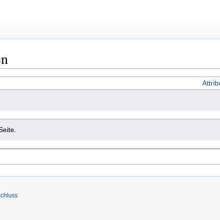
en
Attri
Seite.
chluss