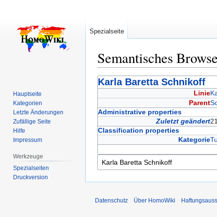
Spezialseite
Semantisches Brows
Zur
Zur
Karla Baretta Schnikoff
Navigation
Suche
Linie
Ka
Hauptseite
springen
springen
Parent
Sc
Kategorien
Administrative properties
Letzte Änderungen
Zuletzt geändert
21
Zufällige Seite
Classification properties
Hilfe
Kategorie
Tu
Impressum
Werkzeuge
Spezialseiten
Druckversion
Datenschutz
Über HomoWiki
Haftungsauss