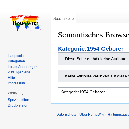
Spezialseite
Semantisches Brows
Zur
Zur
Kategorie:1954 Geboren
Navigation
Suche
Hauptseite
Diese Seite enthält keine Attribute.
springen
springen
Kategorien
Letzte Änderungen
Zufällige Seite
Keine Attribute verlinken auf diese 
Hilfe
Impressum
Werkzeuge
Spezialseiten
Druckversion
Datenschutz
Über HomoWiki
Haftungsauss