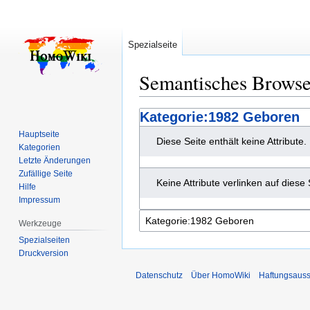
Spezialseite
Semantisches Brows
Zur
Zur
Kategorie:1982 Geboren
Navigation
Suche
Hauptseite
Diese Seite enthält keine Attribute.
springen
springen
Kategorien
Letzte Änderungen
Zufällige Seite
Keine Attribute verlinken auf diese 
Hilfe
Impressum
Werkzeuge
Spezialseiten
Druckversion
Datenschutz
Über HomoWiki
Haftungsauss