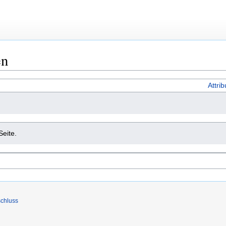
en
Attri
Seite.
chluss