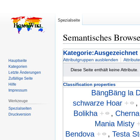
Spezialseite
Semantisches Brows
Zur
Zur
Kategorie:Ausgezeichnet 
Navigation
Suche
Attributgruppen ausblenden
Attribut
Hauptseite
springen
springen
Kategorien
Diese Seite enthält keine Attribute.
Letzte Änderungen
Zufällige Seite
Classification properties
Hilfe
Impressum
BängBäng la 
Werkzeuge
schwarze Hoar
+
Spezialseiten
Bolikha
+
,
Cherna
Druckversion
Mania Misty
Bendova
+
,
Testa S