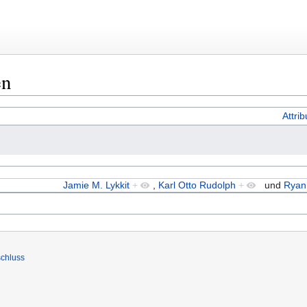
en
Attri
Jamie M. Lykkit
+
,
Karl Otto Rudolph
+
und
Ryan
chluss