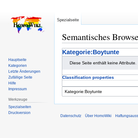
Spezialseite
Semantisches Brows
Zur
Zur
Kategorie:Boytunte
Navigation
Suche
Hauptseite
Diese Seite enthält keine Attribute.
springen
springen
Kategorien
Letzte Änderungen
Classification properties
Zufällige Seite
Hilfe
Impressum
Werkzeuge
Spezialseiten
Druckversion
Datenschutz
Über HomoWiki
Haftungsauss