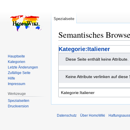
Spezialseite
Semantisches Brows
Zur
Zur
Kategorie:Italiener
Navigation
Suche
Hauptseite
Diese Seite enthält keine Attribute.
springen
springen
Kategorien
Letzte Änderungen
Zufällige Seite
Keine Attribute verlinken auf diese 
Hilfe
Impressum
Werkzeuge
Spezialseiten
Druckversion
Datenschutz
Über HomoWiki
Haftungsauss