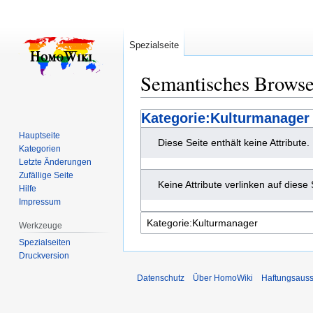
Spezialseite
Semantisches Brows
Zur
Zur
Kategorie:Kulturmanager
Navigation
Suche
Hauptseite
Diese Seite enthält keine Attribute.
springen
springen
Kategorien
Letzte Änderungen
Zufällige Seite
Keine Attribute verlinken auf diese 
Hilfe
Impressum
Werkzeuge
Spezialseiten
Druckversion
Datenschutz
Über HomoWiki
Haftungsauss