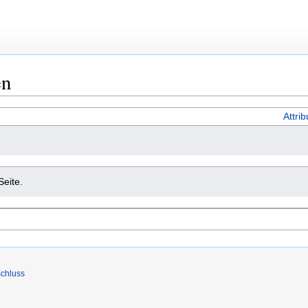
en
Attri
Seite.
chluss