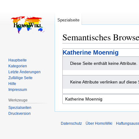
Spezialseite
Semantisches Brows
Zur
Zur
Katherine Moennig
Navigation
Suche
Hauptseite
Diese Seite enthält keine Attribute.
springen
springen
Kategorien
Letzte Änderungen
Zufällige Seite
Keine Attribute verlinken auf diese 
Hilfe
Impressum
Werkzeuge
Spezialseiten
Druckversion
Datenschutz
Über HomoWiki
Haftungsauss