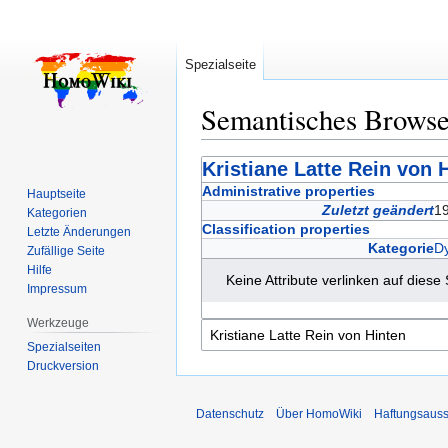
Spezialseite
Semantisches Brows
Zur
Zur
Kristiane Latte Rein von 
Navigation
Suche
Administrative properties
Hauptseite
springen
springen
Zuletzt geändert
19
Kategorien
Classification properties
Letzte Änderungen
Kategorie
Dy
Zufällige Seite
Hilfe
Keine Attribute verlinken auf diese 
Impressum
Werkzeuge
Spezialseiten
Druckversion
Datenschutz
Über HomoWiki
Haftungsauss