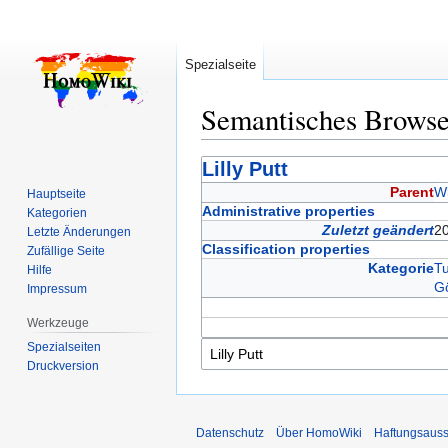
Spezialseite
Semantisches Brows
Zur
Zur
Lilly Putt
Navigation
Suche
Parent
W
Hauptseite
springen
springen
Administrative properties
Kategorien
Zuletzt geändert
20
Letzte Änderungen
Classification properties
Zufällige Seite
Kategorie
Tu
Hilfe
Gö
Impressum
Werkzeuge
Spezialseiten
Druckversion
Datenschutz
Über HomoWiki
Haftungsauss