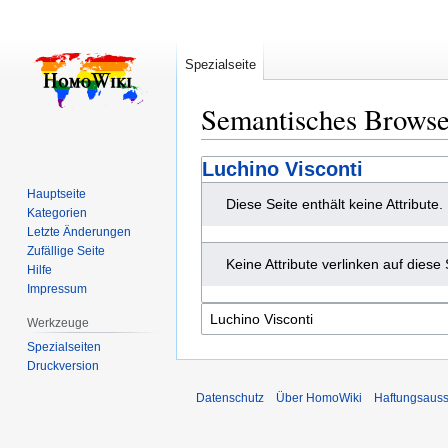
Spezialseite
Semantisches Brows
Zur
Zur
Luchino Visconti
Navigation
Suche
Hauptseite
Diese Seite enthält keine Attribute.
springen
springen
Kategorien
Letzte Änderungen
Zufällige Seite
Keine Attribute verlinken auf diese 
Hilfe
Impressum
Werkzeuge
Spezialseiten
Druckversion
Datenschutz
Über HomoWiki
Haftungsauss