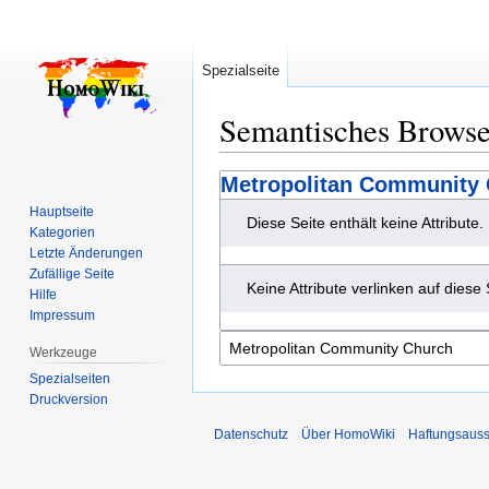
Spezialseite
Semantisches Brows
Zur
Zur
Metropolitan Community
Navigation
Suche
Hauptseite
Diese Seite enthält keine Attribute.
springen
springen
Kategorien
Letzte Änderungen
Zufällige Seite
Keine Attribute verlinken auf diese 
Hilfe
Impressum
Werkzeuge
Spezialseiten
Druckversion
Datenschutz
Über HomoWiki
Haftungsauss