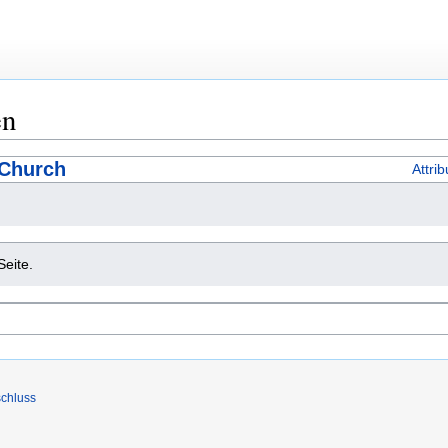
en
 Church
Attri
Seite.
chluss