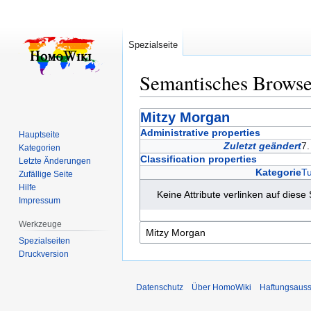
Spezialseite
Semantisches Brows
Zur
Zur
Mitzy Morgan
Navigation
Suche
Administrative properties
Hauptseite
springen
springen
Zuletzt geändert
7
Kategorien
Classification properties
Letzte Änderungen
Kategorie
Tu
Zufällige Seite
Hilfe
Keine Attribute verlinken auf diese 
Impressum
Werkzeuge
Spezialseiten
Druckversion
Datenschutz
Über HomoWiki
Haftungsauss