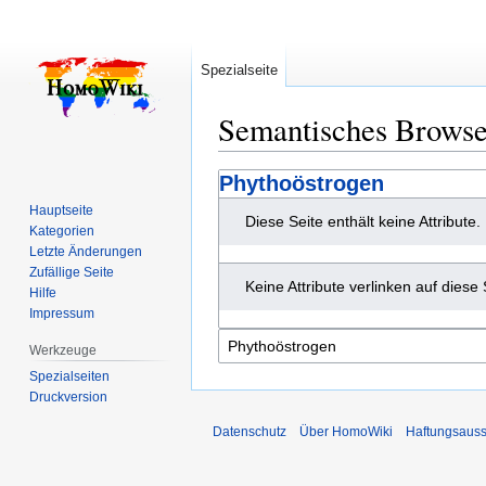
Spezialseite
Semantisches Brows
Zur
Zur
Phythoöstrogen
Navigation
Suche
Hauptseite
Diese Seite enthält keine Attribute.
springen
springen
Kategorien
Letzte Änderungen
Zufällige Seite
Keine Attribute verlinken auf diese 
Hilfe
Impressum
Werkzeuge
Spezialseiten
Druckversion
Datenschutz
Über HomoWiki
Haftungsauss