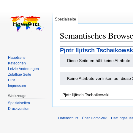
Spezialseite
Semantisches Brows
Zur
Zur
Pjotr Iljitsch Tschaikowsk
Navigation
Suche
Hauptseite
Diese Seite enthält keine Attribute.
springen
springen
Kategorien
Letzte Änderungen
Zufällige Seite
Keine Attribute verlinken auf diese 
Hilfe
Impressum
Werkzeuge
Spezialseiten
Druckversion
Datenschutz
Über HomoWiki
Haftungsauss