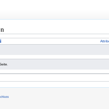
en
i
Attri
Seite.
chluss