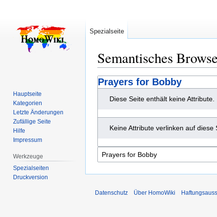
Spezialseite
Semantisches Brows
Zur
Zur
Prayers for Bobby
Navigation
Suche
Hauptseite
Diese Seite enthält keine Attribute.
springen
springen
Kategorien
Letzte Änderungen
Zufällige Seite
Keine Attribute verlinken auf diese 
Hilfe
Impressum
Werkzeuge
Spezialseiten
Druckversion
Datenschutz
Über HomoWiki
Haftungsauss