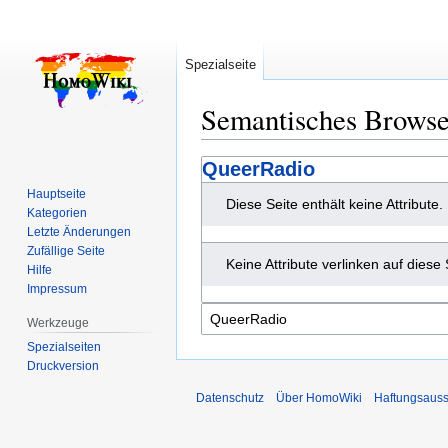
Spezialseite
Semantisches Brows
Zur
Zur
QueerRadio
Navigation
Suche
Hauptseite
Diese Seite enthält keine Attribute.
springen
springen
Kategorien
Letzte Änderungen
Zufällige Seite
Keine Attribute verlinken auf diese 
Hilfe
Impressum
Werkzeuge
Spezialseiten
Druckversion
Datenschutz
Über HomoWiki
Haftungsauss