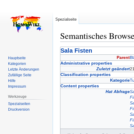
Spezialseite
Semantisches Brows
Zur
Zur
Sala Fisten
Navigation
Suche
Parent
Bl
Hauptseite
springen
springen
Administrative properties
Kategorien
Zuletzt geändert
21
Letzte Änderungen
Classification properties
Zufällige Seite
Kategorie
Tu
Hilfe
Content properties
Impressum
Hat Abfrage
Sa
Werkzeuge
Fi
Sa
Spezialseiten
Fi
Druckversion
Sa
Fi
Sa