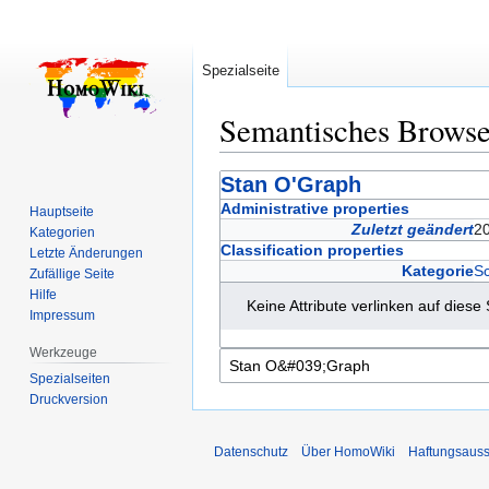
Spezialseite
Semantisches Brows
Zur
Zur
Stan O'Graph
Navigation
Suche
Administrative properties
Hauptseite
springen
springen
Zuletzt geändert
2
Kategorien
Classification properties
Letzte Änderungen
Kategorie
S
Zufällige Seite
Hilfe
Keine Attribute verlinken auf diese 
Impressum
Werkzeuge
Spezialseiten
Druckversion
Datenschutz
Über HomoWiki
Haftungsauss