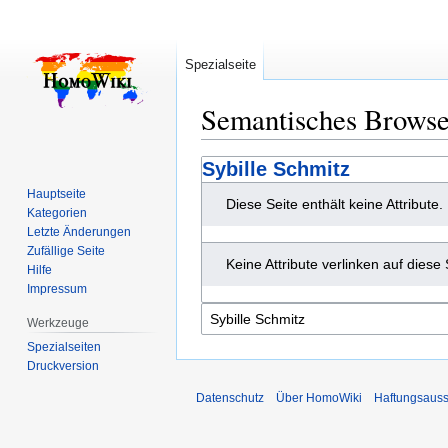
Spezialseite
Semantisches Brows
Zur
Zur
Sybille Schmitz
Navigation
Suche
Hauptseite
Diese Seite enthält keine Attribute.
springen
springen
Kategorien
Letzte Änderungen
Zufällige Seite
Keine Attribute verlinken auf diese 
Hilfe
Impressum
Werkzeuge
Spezialseiten
Druckversion
Datenschutz
Über HomoWiki
Haftungsauss