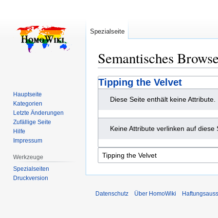
Spezialseite
Semantisches Brows
Zur
Zur
Tipping the Velvet
Navigation
Suche
Hauptseite
Diese Seite enthält keine Attribute.
springen
springen
Kategorien
Letzte Änderungen
Zufällige Seite
Keine Attribute verlinken auf diese 
Hilfe
Impressum
Werkzeuge
Spezialseiten
Druckversion
Datenschutz
Über HomoWiki
Haftungsauss