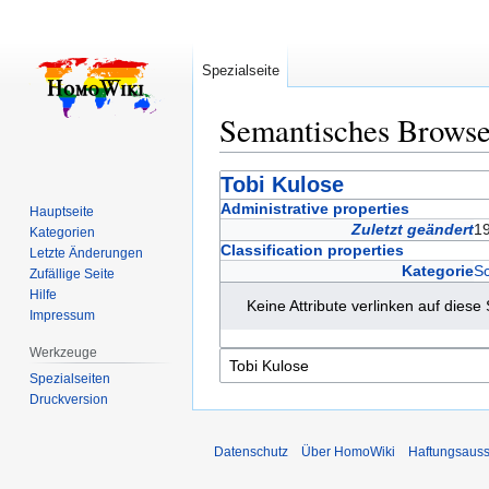
Spezialseite
Semantisches Brows
Zur
Zur
Tobi Kulose
Navigation
Suche
Administrative properties
Hauptseite
springen
springen
Zuletzt geändert
19
Kategorien
Classification properties
Letzte Änderungen
Kategorie
S
Zufällige Seite
Hilfe
Keine Attribute verlinken auf diese 
Impressum
Werkzeuge
Spezialseiten
Druckversion
Datenschutz
Über HomoWiki
Haftungsauss