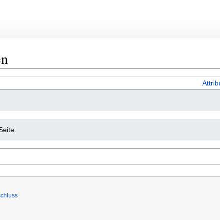
en
Attri
Seite.
chluss