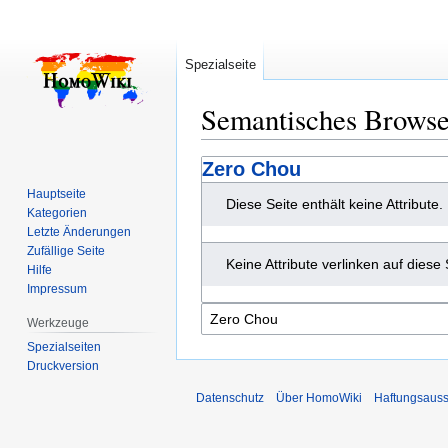
Spezialseite
Semantisches Brows
Zur
Zur
Zero Chou
Navigation
Suche
Hauptseite
Diese Seite enthält keine Attribute.
springen
springen
Kategorien
Letzte Änderungen
Zufällige Seite
Keine Attribute verlinken auf diese 
Hilfe
Impressum
Werkzeuge
Spezialseiten
Druckversion
Datenschutz
Über HomoWiki
Haftungsauss