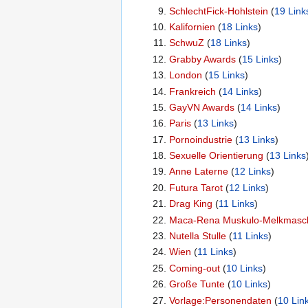
SchlechtFick-Hohlstein
‏‎ (
19 Link
Kalifornien
‏‎ (
18 Links
)
SchwuZ
‏‎ (
18 Links
)
Grabby Awards
‏‎ (
15 Links
)
London
‏‎ (
15 Links
)
Frankreich
‏‎ (
14 Links
)
GayVN Awards
‏‎ (
14 Links
)
Paris
‏‎ (
13 Links
)
Pornoindustrie
‏‎ (
13 Links
)
Sexuelle Orientierung
‏‎ (
13 Links
Anne Laterne
‏‎ (
12 Links
)
Futura Tarot
‏‎ (
12 Links
)
Drag King
‏‎ (
11 Links
)
Maca-Rena Muskulo-Melkmasc
Nutella Stulle
‏‎ (
11 Links
)
Wien
‏‎ (
11 Links
)
Coming-out
‏‎ (
10 Links
)
Große Tunte
‏‎ (
10 Links
)
Vorlage:Personendaten
‏‎ (
10 Lin