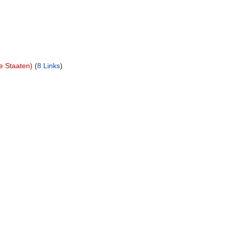
e Staaten)
‏‎ (
8 Links
)