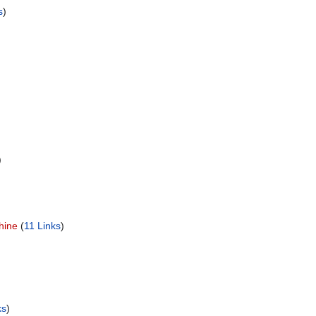
s
)
)
hine
‏‎ (
11 Links
)
ks
)