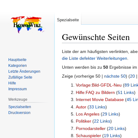
Spezialseite
Gewünschte Seiten
Zur
Zur
Liste der am häufigsten verlinkten, ab
Navigation
Suche
die Liste defekter Weiterleitungen
.
Hauptseite
springen
springen
Kategorien
Unten werden bis zu
50
Ergebnisse im
Letzte Änderungen
Zeige (
vorherige 50
|
nächste 50
) (
20
Zufällige Seite
Hilfe
Vorlage:Bild-GFDL-Neu
‏‎ (
89 Lin
Impressum
Hilfe:FAQ zu Bildern
‏‎ (
51 Links
)
Internet Movie Database
‏‎ (
45 Li
Werkzeuge
Autor
‏‎ (
33 Links
)
Spezialseiten
Druckversion
Los Angeles
‏‎ (
29 Links
)
Politiker
‏‎ (
22 Links
)
Pornodarsteller
‏‎ (
20 Links
)
Schauspieler
‏‎ (
19 Links
)