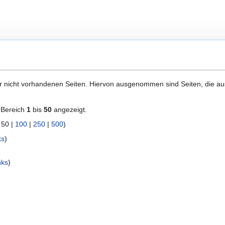
er nicht vorhandenen Seiten. Hiervon ausgenommen sind Seiten, die auss
 Bereich
1
bis
50
angezeigt.
|
50
|
100
|
250
|
500
)
ks
)
nks
)