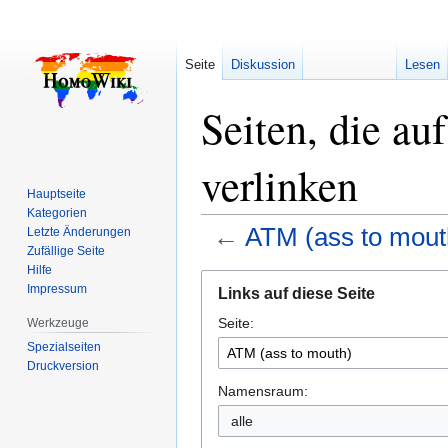
Seite
Diskussion
Lesen
Seiten, die a
verlinken
Hauptseite
Kategorien
←
ATM (ass to mout
Letzte Änderungen
Zufällige Seite
Hilfe
Zur
Zur
Impressum
Links auf diese Seite
Navigation
Suche
Seite:
springen
springen
Werkzeuge
Spezialseiten
Druckversion
Namensraum:
alle