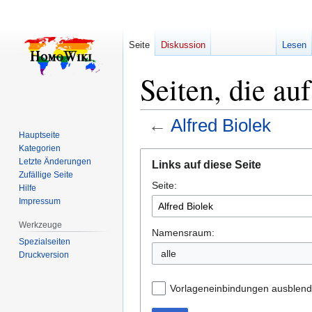
Seite
Diskussion
Lesen
Seiten, die au
←
Alfred Biolek
Hauptseite
Kategorien
Zur
Zur
Letzte Änderungen
Links auf diese Seite
Navigation
Suche
Zufällige Seite
Seite:
springen
springen
Hilfe
Impressum
Werkzeuge
Namensraum:
Spezialseiten
alle
Druckversion
Vorlageneinbindungen ausblen