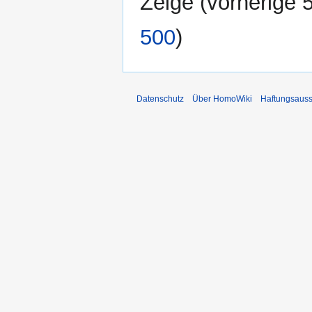
Zeige (
vorherige 
500
)
Datenschutz
Über HomoWiki
Haftungsauss