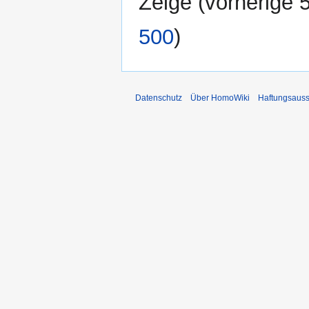
Zeige (
vorherige 
500
)
Datenschutz
Über HomoWiki
Haftungsauss