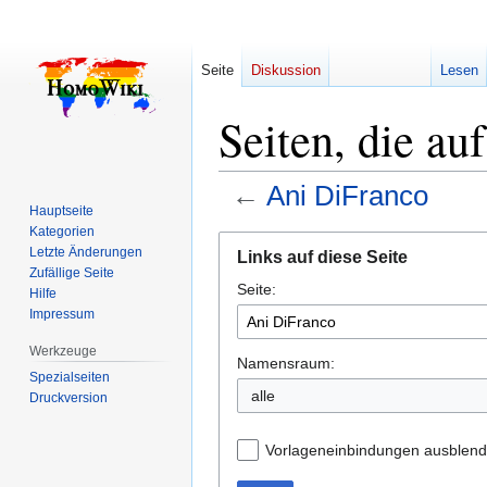
Seite
Diskussion
Lesen
Seiten, die au
←
Ani DiFranco
Hauptseite
Kategorien
Zur
Zur
Letzte Änderungen
Links auf diese Seite
Navigation
Suche
Zufällige Seite
Seite:
springen
springen
Hilfe
Impressum
Werkzeuge
Namensraum:
Spezialseiten
alle
Druckversion
Vorlageneinbindungen ausblen