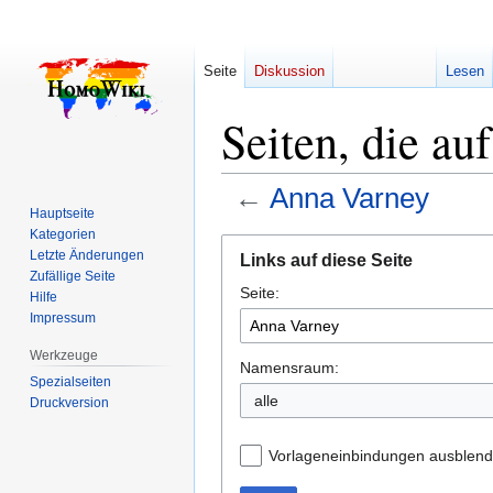
Seite
Diskussion
Lesen
Seiten, die au
←
Anna Varney
Hauptseite
Kategorien
Zur
Zur
Letzte Änderungen
Links auf diese Seite
Navigation
Suche
Zufällige Seite
Seite:
springen
springen
Hilfe
Impressum
Werkzeuge
Namensraum:
Spezialseiten
alle
Druckversion
Vorlageneinbindungen ausblen