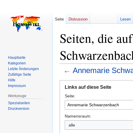
Seite
Diskussion
Lesen
Seiten, die a
Schwarzenbach
Hauptseite
Kategorien
←
Annemarie Schw
Letzte Änderungen
Zufällige Seite
Hilfe
Zur
Zur
Impressum
Links auf diese Seite
Navigation
Suche
Seite:
springen
springen
Werkzeuge
Spezialseiten
Druckversion
Namensraum:
alle