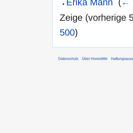
Erika Mann
‎
(
← 
Zeige (
vorherige 
500
)
Datenschutz
Über HomoWiki
Haftungsauss