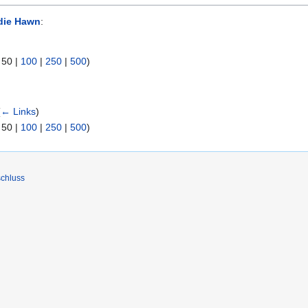
die Hawn
:
|
50
|
100
|
250
|
500
)
(
← Links
)
|
50
|
100
|
250
|
500
)
chluss