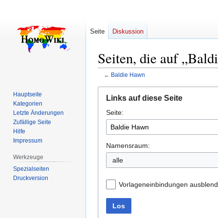
Seite
Diskussion
Seiten, die auf „Bal
←
Baldie Hawn
Zur
Zur
Hauptseite
Links auf diese Seite
Navigation
Suche
Kategorien
Seite:
springen
springen
Letzte Änderungen
Zufällige Seite
Hilfe
Impressum
Namensraum:
Werkzeuge
alle
Spezialseiten
Druckversion
Vorlageneinbindungen ausblen
Los