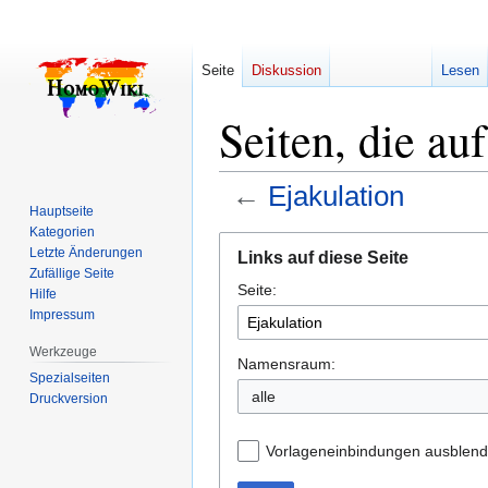
Seite
Diskussion
Lesen
Seiten, die au
←
Ejakulation
Hauptseite
Kategorien
Zur
Zur
Letzte Änderungen
Links auf diese Seite
Navigation
Suche
Zufällige Seite
Seite:
springen
springen
Hilfe
Impressum
Werkzeuge
Namensraum:
Spezialseiten
alle
Druckversion
Vorlageneinbindungen ausblen