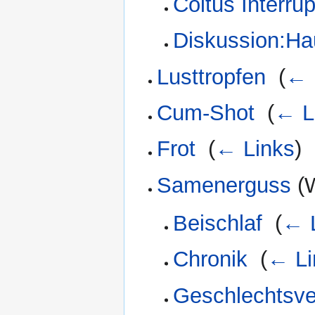
Coitus Interru
Diskussion:Ha
Lusttropfen
‎
(
← 
Cum-Shot
‎
(
← L
Frot
‎
(
← Links
)
Samenerguss
(W
Beischlaf
‎
(
← 
Chronik
‎
(
← Li
Geschlechtsve