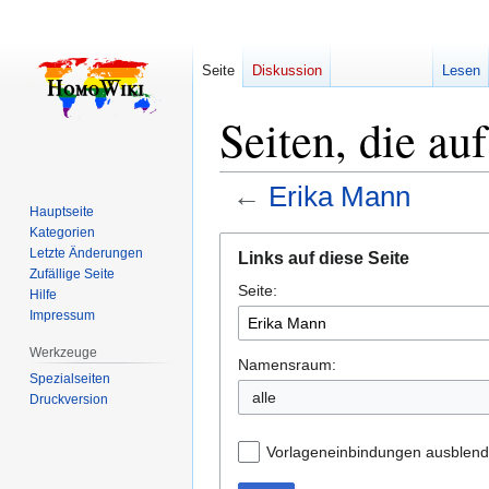
Seite
Diskussion
Lesen
Seiten, die au
←
Erika Mann
Hauptseite
Kategorien
Zur
Zur
Letzte Änderungen
Links auf diese Seite
Navigation
Suche
Zufällige Seite
Seite:
springen
springen
Hilfe
Impressum
Werkzeuge
Namensraum:
Spezialseiten
alle
Druckversion
Vorlageneinbindungen ausblen