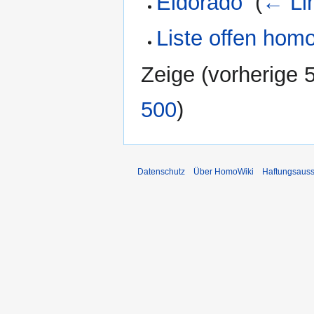
Eldorado
‎
(
← Li
Liste offen hom
Zeige (
vorherige 
500
)
Datenschutz
Über HomoWiki
Haftungsauss