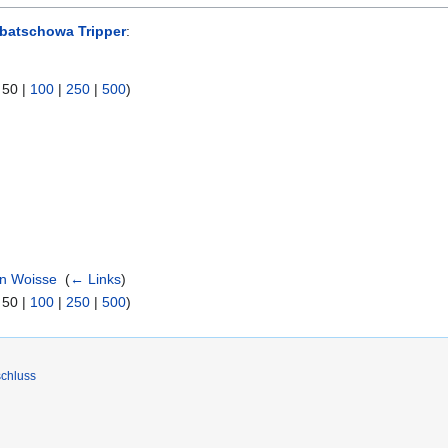
batschowa Tripper
:
|
50
|
100
|
250
|
500
)
on Woisse
‎
(
← Links
)
|
50
|
100
|
250
|
500
)
chluss