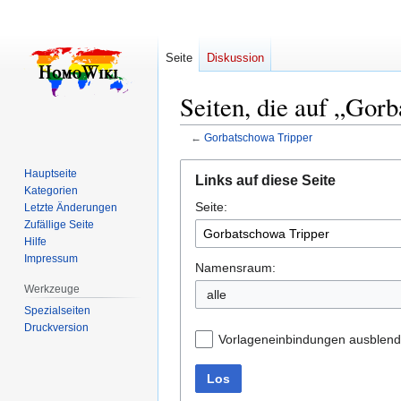
Seite
Diskussion
Seiten, die auf „Gor
←
Gorbatschowa Tripper
Zur
Zur
Hauptseite
Links auf diese Seite
Navigation
Suche
Kategorien
Seite:
springen
springen
Letzte Änderungen
Zufällige Seite
Hilfe
Impressum
Namensraum:
Werkzeuge
alle
Spezialseiten
Druckversion
Vorlageneinbindungen ausblen
Los