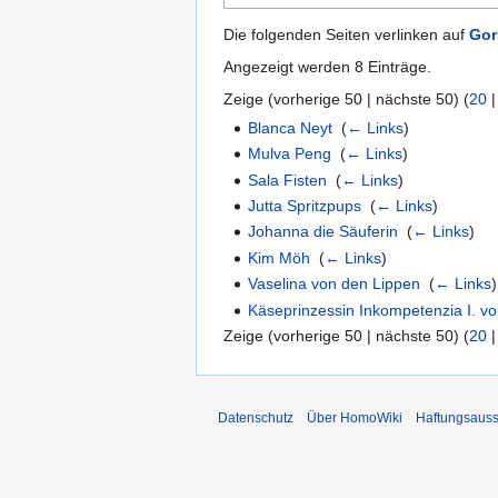
Die folgenden Seiten verlinken auf
Gor
Angezeigt werden 8 Einträge.
Zeige (
vorherige 50
|
nächste 50
) (
20
Blanca Neyt
‎
(
← Links
)
Mulva Peng
‎
(
← Links
)
Sala Fisten
‎
(
← Links
)
Jutta Spritzpups
‎
(
← Links
)
Johanna die Säuferin
‎
(
← Links
)
Kim Möh
‎
(
← Links
)
Vaselina von den Lippen
‎
(
← Links
)
Käseprinzessin Inkompetenzia I. v
Zeige (
vorherige 50
|
nächste 50
) (
20
Datenschutz
Über HomoWiki
Haftungsauss