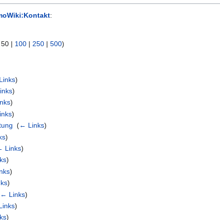
oWiki:Kontakt
:
|
50
|
100
|
250
|
500
)
Links
)
inks
)
nks
)
inks
)
tung
‎
(
← Links
)
ks
)
 Links
)
ks
)
nks
)
nks
)
(
← Links
)
Links
)
ks
)