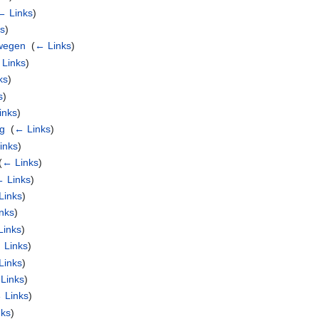
← Links
)
ks
)
mwegen
‎
(
← Links
)
Links
)
ks
)
s
)
inks
)
rg
‎
(
← Links
)
inks
)
(
← Links
)
 Links
)
Links
)
nks
)
Links
)
 Links
)
Links
)
Links
)
 Links
)
nks
)