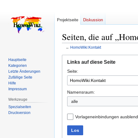
Projektseite
Diskussion
Seiten, die auf „Hom
←
HomoWiki:Kontakt
Zur
Zur
Hauptseite
Links auf diese Seite
Navigation
Suche
Kategorien
Seite:
springen
springen
Letzte Änderungen
Zufällige Seite
Hilfe
Impressum
Namensraum:
Werkzeuge
alle
Spezialseiten
Druckversion
Vorlageneinbindungen ausblen
Los