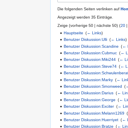
Die folgenden Seiten verlinken auf
Hom
Angezeigt werden 35 Einträge.
Zeige (
vorherige 50
|
nächste 50
) (
20
Hauptseite
‎
(
← Links
)
Benutzer Diskussion:Ulli
‎
(
← Links
)
Benutzer Diskussion:Scandine
‎
(
← 
Benutzer Diskussion:Cubmuc
‎
(
← L
Benutzer Diskussion:Miki244
‎
(
← Li
Benutzer Diskussion:Steve74
‎
(
← L
Benutzer Diskussion:Schwulenbera
Benutzer Diskussion:Marky
‎
(
← Lin
Benutzer Diskussion:Smonweed
‎
(
←
Benutzer Diskussion:Darius
‎
(
← Lin
Benutzer Diskussion:George
‎
(
← Li
Benutzer Diskussion:Exciter
‎
(
← Li
Benutzer Diskussion:Melann1269
‎
Benutzer Diskussion:Huerriyet
‎
(
← 
Benutzer Diskussion:Bratze
‎
(
← Lin