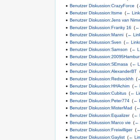
Benutzer Diskussion:CrazyForce
‎
(
Benutzer Diskussion:Itsme
‎
(
← Lin
Benutzer Diskussion:Jens van Ni
Benutzer Diskussion:Franky 16
‎
(
← 
Benutzer Diskussion:Manni
‎
(
← Lin
Benutzer Diskussion:Sven
‎
(
← Link
Benutzer Diskussion:Samson
‎
(
← L
Benutzer Diskussion:20095Hambu
Benutzer Diskussion:SEmasa
‎
(
← L
Benutzer Diskussion:AlexanderBT
‎
Benutzer Diskussion:Redsockhh
‎
(
←
Benutzer Diskussion:HHAchim
‎
(
← 
Benutzer Diskussion:Cubitus
‎
(
← Li
Benutzer Diskussion:Peter774
‎
(
← 
Benutzer Diskussion:MisterMad
‎
(
←
Benutzer Diskussion:Equalizer
‎
(
← 
Benutzer Diskussion:Marco vie
‎
(
← 
Benutzer Diskussion:Freiwilliger
‎
(
←
Benutzer Diskussion:Gaylist
‎
(
← Li