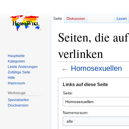
Seite
Diskussion
Lesen
Seiten, die a
verlinken
Hauptseite
Kategorien
←
Homosexuellen
Letzte Änderungen
Zufällige Seite
Hilfe
Zur
Zur
Impressum
Links auf diese Seite
Navigation
Suche
Seite:
springen
springen
Werkzeuge
Spezialseiten
Druckversion
Namensraum:
alle