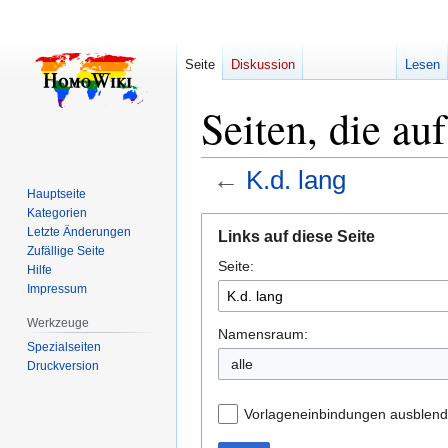
Seite
Diskussion
Lesen
Seiten, die au
←
K.d. lang
Hauptseite
Kategorien
Zur
Zur
Letzte Änderungen
Links auf diese Seite
Navigation
Suche
Zufällige Seite
Seite:
springen
springen
Hilfe
Impressum
Werkzeuge
Namensraum:
Spezialseiten
alle
Druckversion
Vorlageneinbindungen ausblen