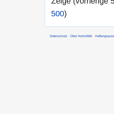
Zeige (
vorherige 
500
)
Datenschutz
Über HomoWiki
Haftungsauss