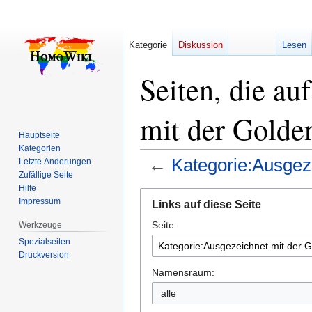
Kategorie
Diskussion
Lesen
Seiten, die au
mit der Golde
Hauptseite
Kategorien
←
Kategorie:Ausgez
Letzte Änderungen
Zufällige Seite
Hilfe
Zur
Zur
Impressum
Links auf diese Seite
Navigation
Suche
Seite:
springen
springen
Werkzeuge
Spezialseiten
Druckversion
Namensraum:
alle