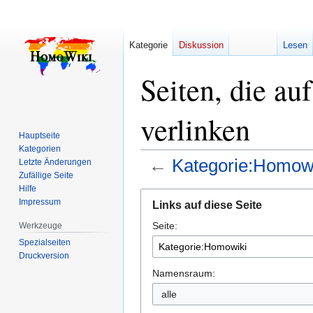
Kategorie
Diskussion
Lesen
Seiten, die a
verlinken
Hauptseite
Kategorien
←
Kategorie:Homow
Letzte Änderungen
Zufällige Seite
Hilfe
Zur
Zur
Impressum
Links auf diese Seite
Navigation
Suche
Seite:
springen
springen
Werkzeuge
Spezialseiten
Druckversion
Namensraum:
alle