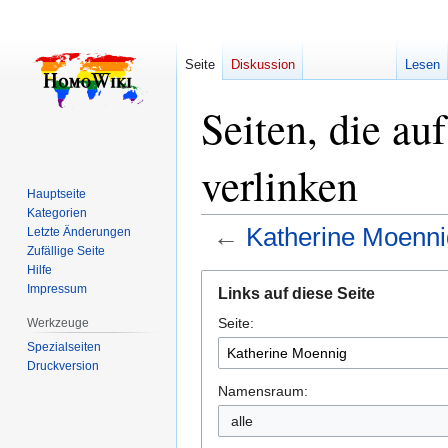
Seite
Diskussion
Lesen
Seiten, die a
verlinken
Hauptseite
Kategorien
←
Katherine Moenni
Letzte Änderungen
Zufällige Seite
Hilfe
Zur
Zur
Impressum
Links auf diese Seite
Navigation
Suche
Seite:
springen
springen
Werkzeuge
Spezialseiten
Druckversion
Namensraum:
alle