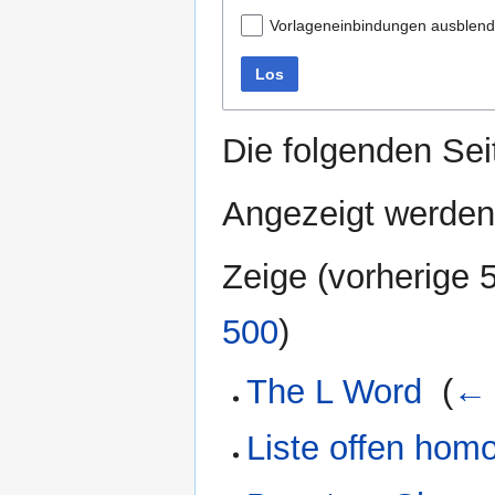
Vorlageneinbindungen ausblen
Los
Die folgenden Sei
Angezeigt werden 
Zeige (
vorherige 
500
)
The L Word
‎
(
← 
Liste offen hom