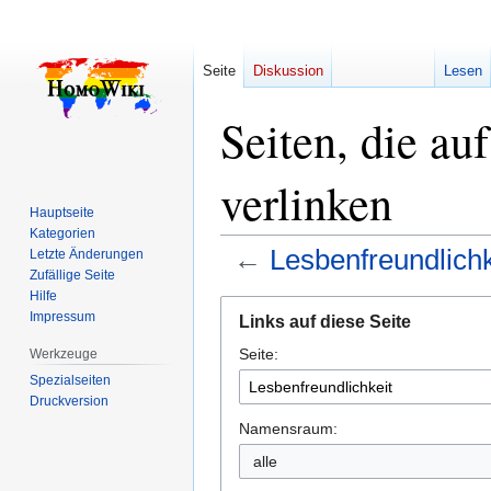
Seite
Diskussion
Lesen
Seiten, die au
verlinken
Hauptseite
Kategorien
←
Lesbenfreundlichk
Letzte Änderungen
Zufällige Seite
Hilfe
Zur
Zur
Impressum
Links auf diese Seite
Navigation
Suche
Seite:
springen
springen
Werkzeuge
Spezialseiten
Druckversion
Namensraum:
alle