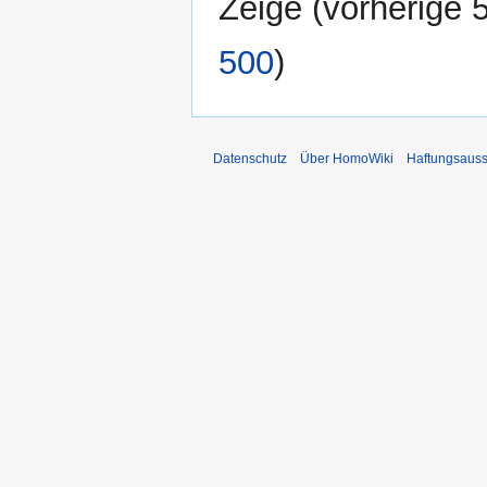
Zeige (
vorherige 
500
)
Datenschutz
Über HomoWiki
Haftungsauss